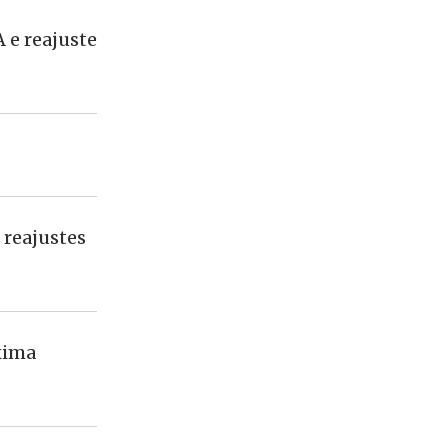
 e reajuste
 reajustes
xima