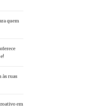
para quem
 oferece
e!
m às ruas
troativo em