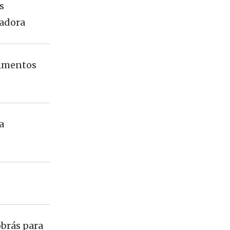
s
adora
timentos
a
brás para