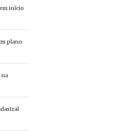
em início
om plano
 na
adastral