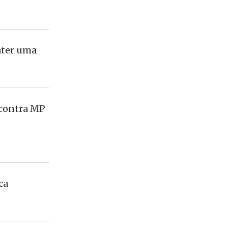
ater uma
 contra MP
ca