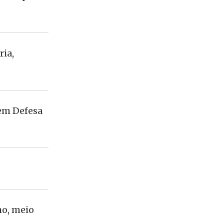
ria,
em Defesa
ho, meio