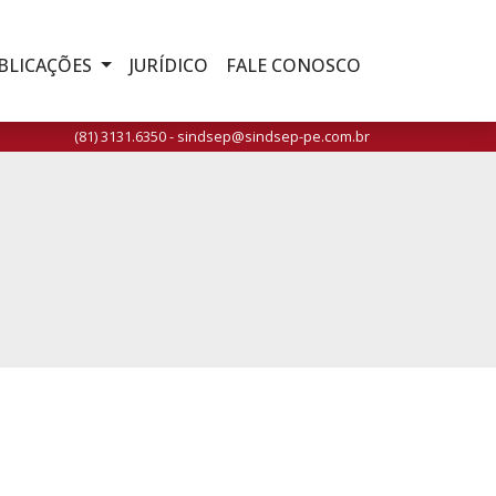
BLICAÇÕES
JURÍDICO
FALE CONOSCO
(81) 3131.6350 - sindsep@sindsep-pe.com.br